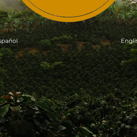
spañol
Engli